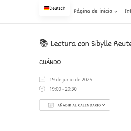
Deutsch
Página de inicio
In
📚 Lectura con Sibylle Reut
CUÁNDO
19 de junio de 2026
19:00 - 20:30
AÑADIR AL CALENDARIO
Descargar ICS
Google Calendar
iCalendario
Office 365
Outlook en