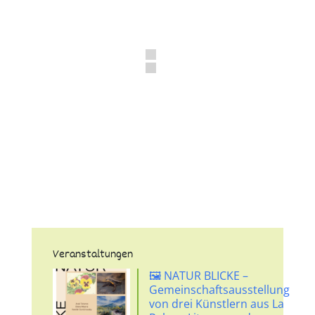
Veranstaltungen
🖼️ NATUR BLICKE –
Gemeinschaftsausstellung
von drei Künstlern aus La