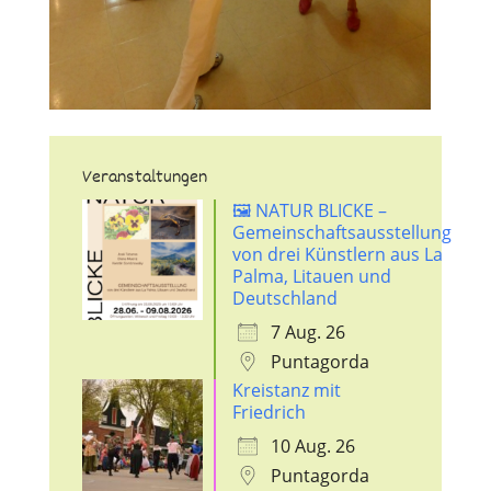
Veranstaltungen
🖼️ NATUR BLICKE –
Gemeinschaftsausstellung
von drei Künstlern aus La
Palma, Litauen und
Deutschland
7 Aug. 26
Puntagorda
Kreistanz mit
Friedrich
10 Aug. 26
Puntagorda