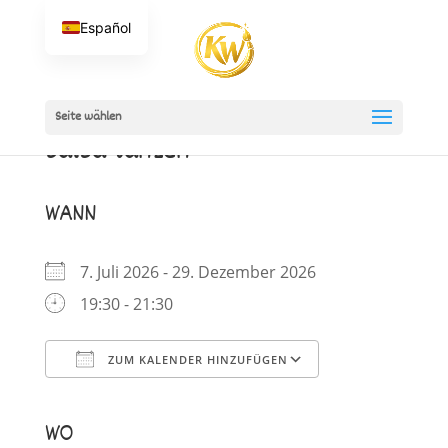
Español
Seite wählen
Salsa tanzen
WANN
7. Juli 2026 - 29. Dezember 2026
19:30 - 21:30
ZUM KALENDER HINZUFÜGEN
ICS herunterladen
Google Kalender
iCalendar
Office 365
Outlook Live
WO