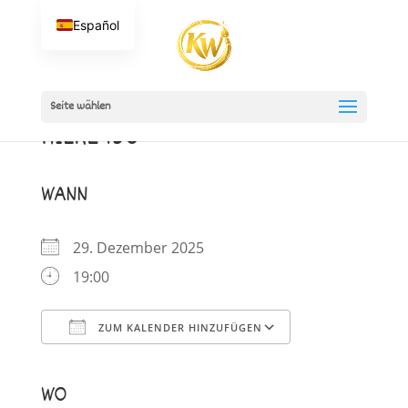
Español
Seite wählen
RILKE 150
WANN
29. Dezember 2025
19:00
ZUM KALENDER HINZUFÜGEN
ICS herunterladen
Google Kalender
iCalendar
Office 365
Outlook Live
WO