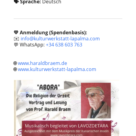
🗣️ Sprache:
Deutsch
💛 Anmeldung (Spendenbasis):
✉️
info@kulturwerkstatt-lapalma.com
💬 WhatsApp:
+34 638 603 763
🌐
www.haraldbraem.de
🌐
www.kulturwerkstatt-lapalma.com