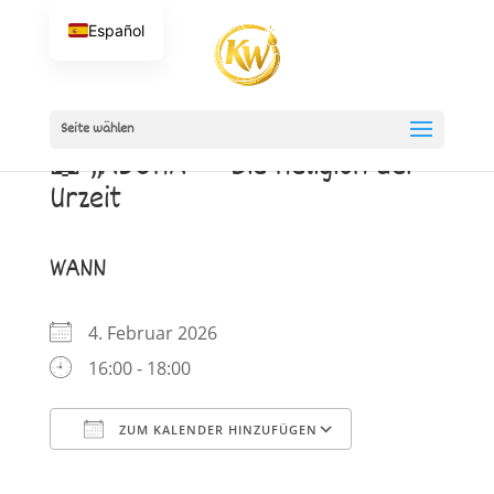
Español
Seite wählen
📖 „ABORA“ – Die Religion der
Urzeit
WANN
4. Februar 2026
16:00 - 18:00
ZUM KALENDER HINZUFÜGEN
ICS herunterladen
Google Kalender
iCalendar
Office 365
Outlook Live