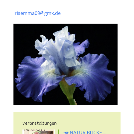
irisemma09@gmx.de
Veranstaltungen
🖼️ NATUR BLICKE –