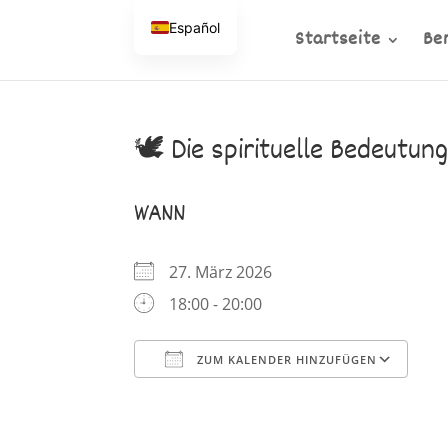
Español
Startseite
Be
🕊️ Die spirituelle Bedeutun
WANN
27. März 2026
18:00 - 20:00
ZUM KALENDER HINZUFÜGEN
ICS herunterladen
Google Kalender
iCalendar
Office 365
Outlook Li