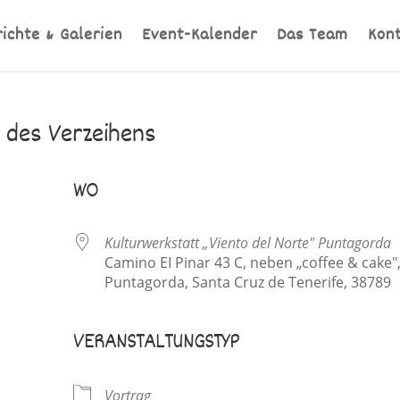
richte & Galerien
Event-Kalender
Das Team
Kon
g des Verzeihens
WO
Kulturwerkstatt „Viento del Norte" Puntagorda
Camino EI Pinar 43 C, neben „coffee & cake"
Puntagorda, Santa Cruz de Tenerife, 38789
VERANSTALTUNGSTYP
ve
Vortrag