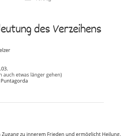
edeutung des Verzeihens
elzer
7
.03.
n auch etwas länger gehen)
, Puntagorda
den Zugang zu innerem Frieden und ermöglicht Heilung.