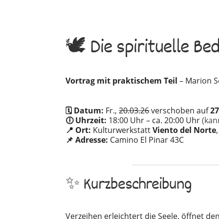
🕊️ Die spirituelle B
Vortrag mit praktischem Teil
– Marion S
🗓️ Datum:
Fr.,
20.03.26
verschoben auf
2
🕕 Uhrzeit:
18:00 Uhr – ca. 20:00 Uhr
(kan
📍 Ort:
Kulturwerkstatt
Viento del Norte
📌 Adresse:
Camino El Pinar 43C
✨ Kurzbeschreibung
Verzeihen erleichtert die Seele, öffnet 