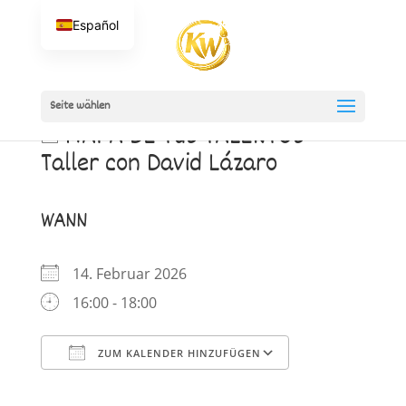
Español
Seite wählen
🃏 MAPA DE TUS TALENTOS —
Taller con David Lázaro
WANN
14. Februar 2026
16:00 - 18:00
ZUM KALENDER HINZUFÜGEN
ICS herunterladen
Google Kalender
iCalendar
Office 365
Outlook Live