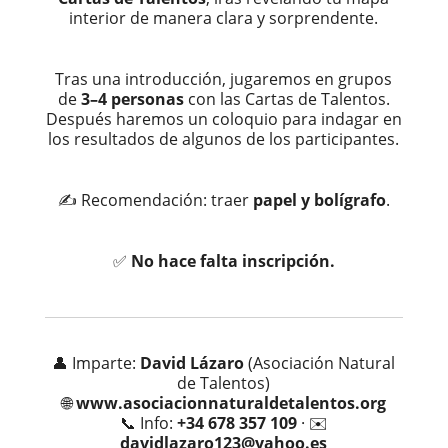
interior de manera clara y sorprendente.
Tras una introducción, jugaremos en grupos
de
3–4 personas
con las Cartas de Talentos.
Después haremos un coloquio para indagar en
los resultados de algunos de los participantes.
✍️ Recomendación: traer
papel y bolígrafo
.
✅
No hace falta inscripción.
👤 Imparte:
David Lázaro
(Asociación Natural
de Talentos)
🌐
www.asociacionnaturaldetalentos.org
📞 Info:
+34 678 357 109
· ✉️
davidlazaro123@yahoo.es