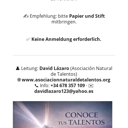
✍️ Empfehlung: bitte
Papier und Stift
mitbringen.
✅
Keine Anmeldung erforderlich.
👤 Leitung:
David Lázaro
(Asociación Natural
de Talentos)
🌐
www.asociacionnaturaldetalentos.org
📞 Info:
+34 678 357 109
· ✉️
davidlazaro123@yahoo.es