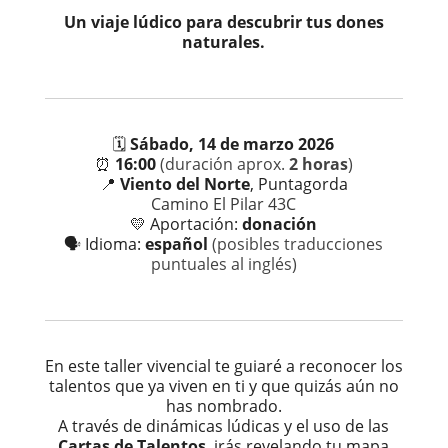
Un viaje lúdico para descubrir tus dones
naturales.
🗓️
Sábado, 14 de marzo 2026
⏰
16:00
(duración aprox.
2 horas
)
📍
Viento del Norte
, Puntagorda
Camino El Pilar 43C
💛 Aportación:
donación
🗣️ Idioma:
español
(posibles traducciones
puntuales al inglés)
En este taller vivencial te guiaré a reconocer los
talentos que ya viven en ti y que quizás aún no
has nombrado.
A través de dinámicas lúdicas y el uso de las
Cartas de Talentos
, irás revelando tu mapa