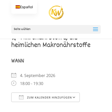
Español
Seite wählen
🌿 Mikronährstoffe, die
heimlichen Makronährstoffe
WANN
4. September 2026
18:00 - 19:30
ZUM KALENDER HINZUFÜGEN
ICS herunterladen
Google Kalender
iCalendar
Office 365
Outlook Live