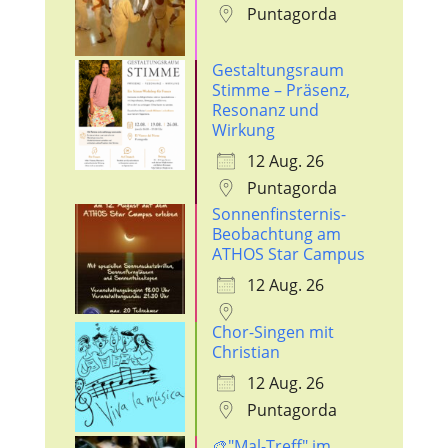
Puntagorda
Gestaltungsraum
Stimme – Präsenz,
Resonanz und
Wirkung
12 Aug. 26
Puntagorda
Sonnenfinsternis-
Beobachtung am
ATHOS Star Campus
12 Aug. 26
Chor-Singen mit
Christian
12 Aug. 26
Puntagorda
🎨"Mal-Treff" im