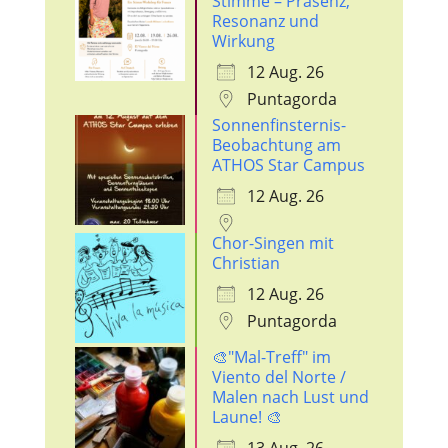
Stimme – Präsenz,
Resonanz und
Wirkung
12 Aug. 26
Puntagorda
Sonnenfinsternis-
Beobachtung am
ATHOS Star Campus
12 Aug. 26
Chor-Singen mit
Christian
12 Aug. 26
Puntagorda
🎨"Mal-Treff" im
Viento del Norte /
Malen nach Lust und
Laune! 🎨
13 Aug. 26