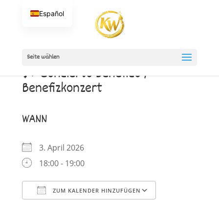
Español
Seite wählen
🎶 Concierto benéfico /
Benefizkonzert
WANN
3. April 2026
18:00 - 19:00
ZUM KALENDER HINZUFÜGEN
ICS herunterladen
Google Kalender
iCalendar
Office 365
Outlook Live