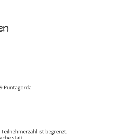
en
89
Puntagorda
e Teilnehmerzahl ist begrenzt.
ache statt.