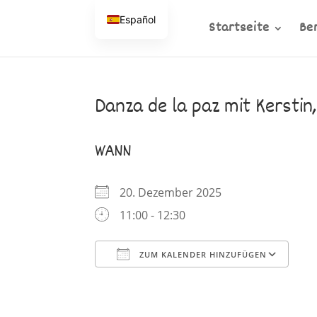
Español
Startseite
Be
Danza de la paz mit Kerstin
WANN
20. Dezember 2025
11:00 - 12:30
ZUM KALENDER HINZUFÜGEN
ICS herunterladen
Google Kalender
iCalendar
Office 365
Outlook Li