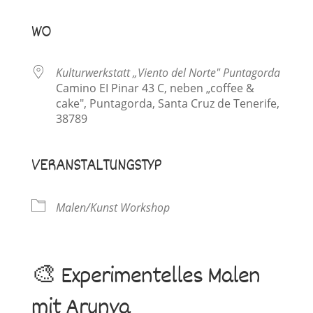
ICS herunterladen
Google Kalender
iCalendar
Office 365
Outlook Live
WO
Kulturwerkstatt „Viento del Norte" Puntagorda
Camino EI Pinar 43 C, neben „coffee &
cake", Puntagorda, Santa Cruz de Tenerife,
38789
VERANSTALTUNGSTYP
Malen/Kunst Workshop
🎨 Experimentelles Malen
mit Arunya